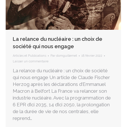
La relance du nucléaire : un choix de
société qui nous engage
Articles et Publications
Par
domguillemet
18 février 2022
Laisser un commentaire
La relance du nucléaire : un choix de société
qui nous engage Un article de Claude Fischer
Herzog après les déclarations d’Emmanuel
Macron à Belfort La France va relancer son
industrie nucléaire. Avec la programmation de
6 EPR d’ici 2035, 14 d’ici 2050, la prolongation
de la durée de vie de nos centrales, elle
reprend…