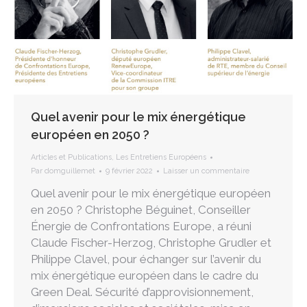
Quel avenir pour le mix énergétique
européen en 2050 ?
Articles et Publications
,
Les Entretiens Européens
Par
domguillemet
9 février 2022
Laisser un commentaire
Quel avenir pour le mix énergétique européen
en 2050 ? Christophe Béguinet, Conseiller
Énergie de Confrontations Europe, a réuni
Claude Fischer-Herzog, Christophe Grudler et
Philippe Clavel, pour échanger sur l’avenir du
mix énergétique européen dans le cadre du
Green Deal. Sécurité d’approvisionnement,