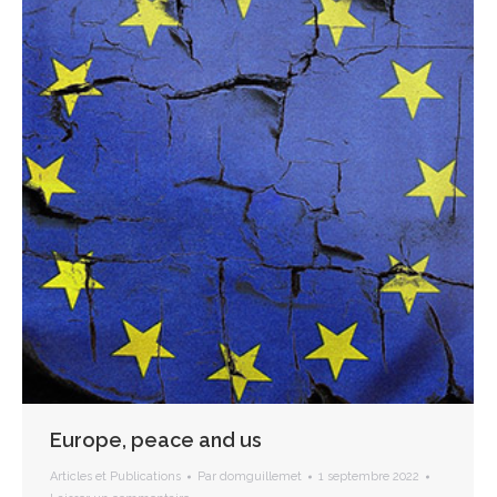
Europe, peace and us
Articles et Publications
Par
domguillemet
1 septembre 2022