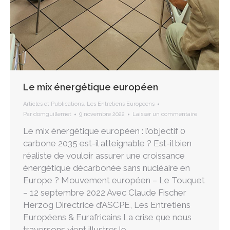
Le mix énergétique européen
Articles et Publications
,
Les Entretiens Européens
Par
domguillemet
9 novembre 2022
Laisser un commentaire
Le mix énergétique européen : l’objectif 0
carbone 2035 est-il atteignable ? Est-il bien
réaliste de vouloir assurer une croissance
énergétique décarbonée sans nucléaire en
Europe ? Mouvement européen – Le Touquet
– 12 septembre 2022 Avec Claude Fischer
Herzog Directrice d’ASCPE, Les Entretiens
Européens & Eurafricains La crise que nous
traversons vient illustrer le…