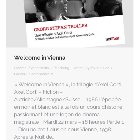
Welcome in Vienna
Cinéma
,
Événements
Par
domguillemet
9 février 2022
Laisser un commentaire
« Welcome in Vienna », la trilogie d’Axel Corti
Axel Corti – Fiction –
Autriche/Allemagne/Suisse – 1986 L’épopée
en noir et blanc est à la fois un cours d’histoire
passionnant et une leçon de cinéma
magistrale ! Mardi 22 mars – 18 heures Partie 1
– Dieu ne croit plus en nous Vienne, 1938.
Après la Nuit de…