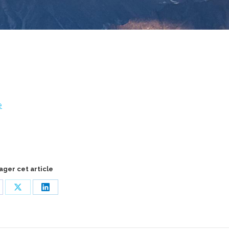
e
ager cet article
are
Share
Share
on
on
cebook
X
LinkedIn