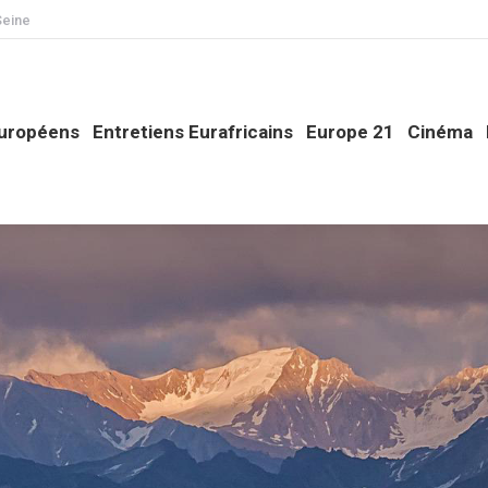
Seine
opéens
Entretiens Eurafricains
Europe 21
Cinéma
Phi
Européens
Entretiens Eurafricains
Europe 21
Cinéma