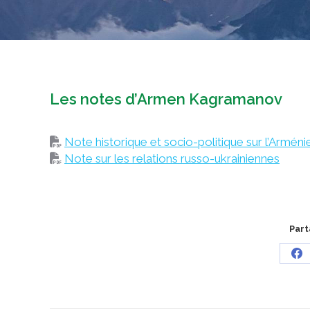
Les notes d’Armen Kagramanov
Note historique et socio-politique sur l’Arméni
Note sur les relations russo-ukrainiennes
Part
Sh
on
Fa