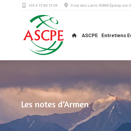
+33 6 72 84 13 59
9 rue des Larris 93800 Épinay-sur-
ASCPE
Entretiens Eur
ASCPE
Entretiens 
Les notes d’Armen