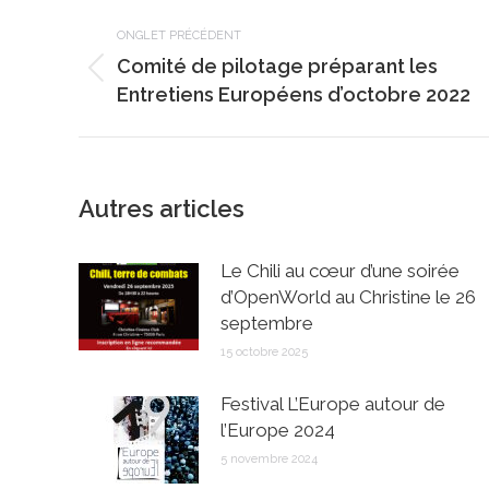
Navigation
de
ONGLET PRÉCÉDENT
Comité de pilotage préparant les
commentaire
Onglet
Entretiens Européens d’octobre 2022
précédent
Autres articles
Le Chili au cœur d’une soirée
d’OpenWorld au Christine le 26
septembre
15 octobre 2025
Festival L’Europe autour de
l’Europe 2024
5 novembre 2024