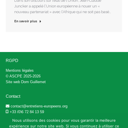
Dans son discours sur l’état de l’Union, Jean-Claude
Juncker a appelé l’Union européenne à nouer un «
nouveau partenariat » avec l’Afrique qui ne soit pas basé…
En savoir plus
RGPD
Mentions légales
© ASCPE 2025-2026
Site web
Dom Guillemet
Contact
contact@entretiens-europeens.org
+33 (0)6 72 84 13 59
@ascpe_fr
Nous utilisons des cookies pour vous garantir la meilleure
expérience sur notre site web. Si vous continuez à utiliser ce