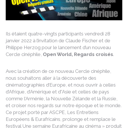
Ils étaient quatre-vingts participants vendredi 28
janvier 2022 à l’invitation de Claude Fischer et de
Philippe Herzog pour le lancement d’un nouveau
Cercle cinéphile,
Open World, Regards croisés
.
Avec la création de ce nouveau Cercle cinéphile,
nous souhaitons aller à la découverte des
cinématographies d’Europe, et nous ouvrir à celles
d’Afrique, d’Amérique et d’’Asie et celles de pays
comme l’Arménie, la Nouvelle Zélande et la Russie,
et croiser nos regards sur notre époque et le monde.
Ce projet porté par ASCPE, Les Entretiens
Européens & Eurafricains, prolonge et remplace le
festival Une semaine Eurafricaine au cinéma » produit