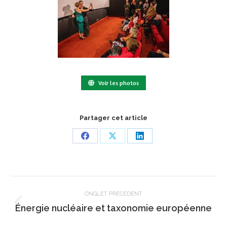
Voir les photos
Partager cet article
Share
Share
Share
on
on
on
Facebook
X
LinkedIn
Navigation
de
ONGLET PRÉCÉDENT
Onglet
Énergie nucléaire et taxonomie européenne
commentaire
précédent