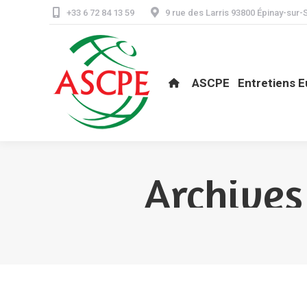
+33 6 72 84 13 59
9 rue des Larris 93800 Épinay-sur-
ASCPE
Entretiens Eur
ASCPE
Entretiens 
Archives