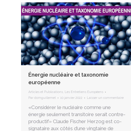
Énergie nucléaire et taxonomie
européenne
Articles et Publications
,
Les Entretiens Européens
Par
domguillemet
10 janvier 2022
Laisser un commentaire
«Considérer le nucléaire comme une
énergie seulement transitoire serait contre-
productif» Claude Fischer Herzog est co-
signataire aux côtés d’une vingtaine de