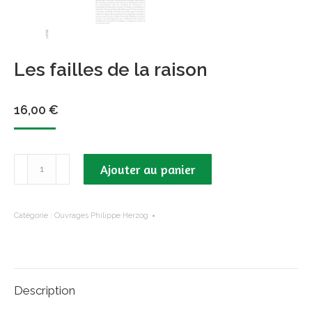
Les failles de la raison
16,00
€
quantité
Ajouter au panier
de
Les
failles
Catégorie :
Ouvrages Philippe Herzog
de
la
raison
Description