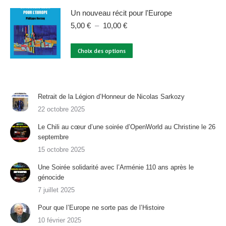
peuvent
a
10,00 €
Un nouveau récit pour l'Europe
être
plusieurs
Plage
choisies
5,00
€
–
10,00
€
variations.
de
sur
Les
prix :
Ce
la
Choix des options
options
5,00 €
produit
page
à
peuvent
a
du
10,00 €
être
plusieurs
produit
choisies
variations.
Retrait de la Légion d’Honneur de Nicolas Sarkozy
sur
Les
22 octobre 2025
la
options
Le Chili au cœur d’une soirée d’OpenWorld au Christine le 26
page
peuvent
septembre
du
être
15 octobre 2025
produit
choisies
Une Soirée solidarité avec l’Arménie 110 ans après le
sur
génocide
la
7 juillet 2025
page
du
Pour que l’Europe ne sorte pas de l’Histoire
produit
10 février 2025