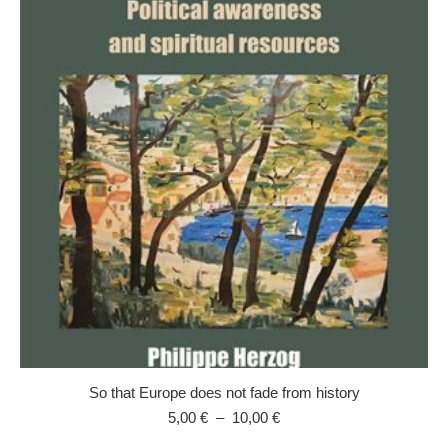
à
10,00 €
So that Europe does not fade from history
Plage
5,00
€
–
10,00
€
de