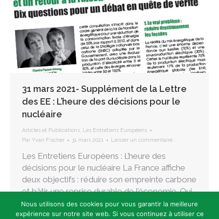
31 mars 2021- Supplément de la Lettre
des EE : L’heure des décisions pour le
nucléaire
Articles et Publications
,
Les Entretiens Européens
Par
Yvan Fischer
31 mars 2021
Laisser un commentaire
Les Entretiens Européens : L’heure des
décisions pour le nucléaire La France affiche
deux objectifs : réduire son empreinte carbone
et bâtir une reprise durable de l’économie. Qui
peut croire qu’on relancera celle-ci en
Nous utilisons des cookies pour vous garantir la meilleure
réduisant de moitié notre consommation
expérience sur notre site web. Si vous continuez à utiliser ce