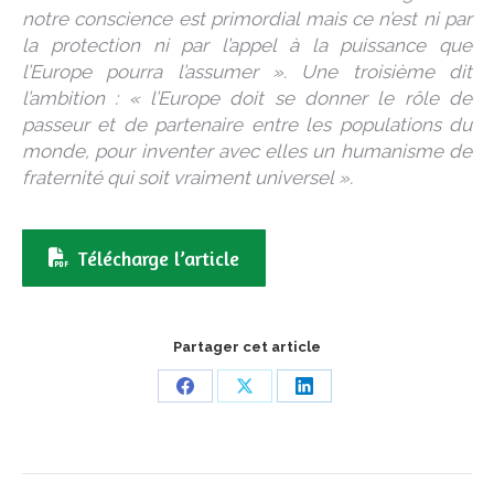
notre conscience est primordial mais ce n’est ni par
la protection ni par l’appel à la puissance que
l’Europe pourra l’assumer ». Une troisième dit
l’ambition : « l’Europe doit se donner le rôle de
passeur et de partenaire entre les populations du
monde, pour inventer avec elles un humanisme de
fraternité qui soit vraiment universel ».
Télécharge l’article
Partager cet article
Share
Share
Share
on
on
on
Facebook
X
LinkedIn
Navigation