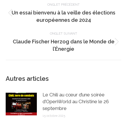
de
ONGLET PRÉCÉDENT
Un essai bienvenu à la veille des élections
commentaire
Onglet
européennes de 2024
précédent
ONGLET SUIVANT
Claude Fischer Herzog dans le Monde de
Onglet
l’Énergie
suivant
Autres articles
Le Chili au cœur d’une soirée
d’OpenWorld au Christine le 26
septembre
15 octobre 2025