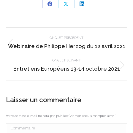
Share
Share
Share
on
on
on
Facebook
X
LinkedIn
Navigation
de
ONGLET PRÉCÉDENT
Onglet
Webinaire de Philippe Herzog du 12 avril 2021
commentaire
précédent
ONGLET SUIVANT
Onglet
Entretiens Européens 13-14 octobre 2021
suivant
Laisser un commentaire
Votre adresse e-mail ne sera pas publiée Champs requis marqués avec
*
Commentaire