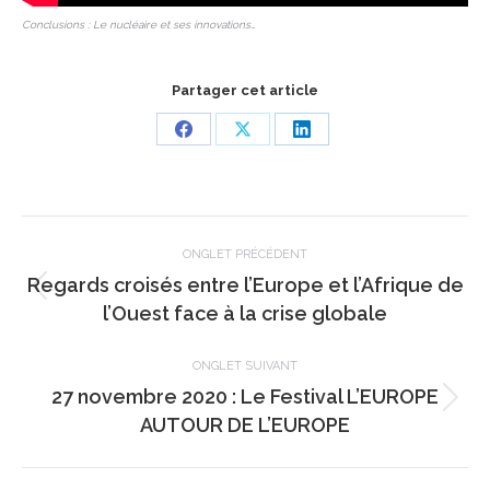
Conclusions : Le nucléaire et ses innovations…
Partager cet article
Share
Share
Share
on
on
on
Facebook
X
LinkedIn
Navigation
de
ONGLET PRÉCÉDENT
Regards croisés entre l’Europe et l’Afrique de
commentaire
Onglet
l’Ouest face à la crise globale
précédent
ONGLET SUIVANT
27 novembre 2020 : Le Festival L’EUROPE
Onglet
AUTOUR DE L’EUROPE
suivant