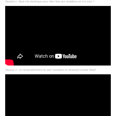
Session 1 : Quel mix électrique pour faire face aux mutations et à la crise ?
Session 2 : Le renouvellement du parc nucléaire (A renewed nuclear fleet)