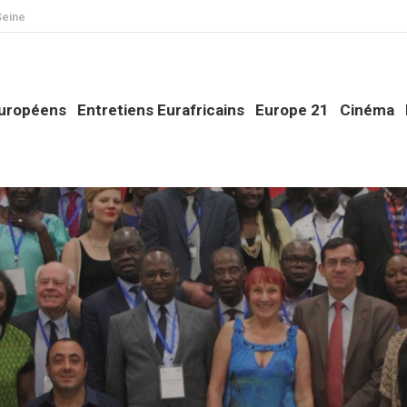
Seine
opéens
Entretiens Eurafricains
Europe 21
Cinéma
Phi
Européens
Entretiens Eurafricains
Europe 21
Cinéma