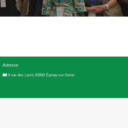
Adresse
9 rue des Larris 93800 Épinay-sur-Seine