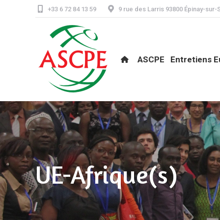
+33 6 72 84 13 59
9 rue des Larris 93800 Épinay-sur-
ASCPE
Entretiens Eur
ASCPE
Entretiens 
UE-Afrique(s)