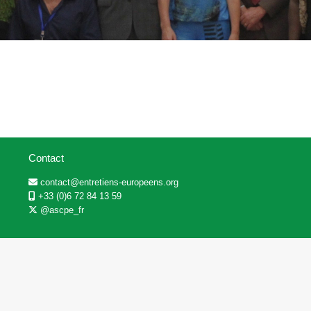
Contact
contact@entretiens-europeens.org
+33 (0)6 72 84 13 59
@ascpe_fr