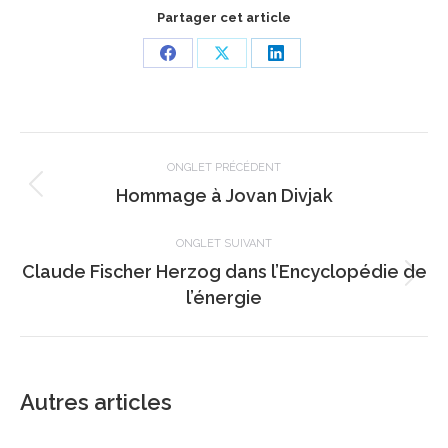
Partager cet article
Share
Share
Share
on
on
on
Facebook
X
LinkedIn
Navigation
de
ONGLET PRÉCÉDENT
Onglet
Hommage à Jovan Divjak
commentaire
précédent
ONGLET SUIVANT
Claude Fischer Herzog dans l’Encyclopédie de
Onglet
l’énergie
suivant
Autres articles