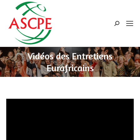
Search:
Vidéos des Entretiens
Eurafricains