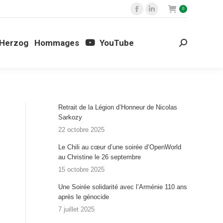
0
Cinéma
Philippe Herzog
Hommages
Facebook
LinkedIn
Search:
page
page
opens
opens
 Herzog
Hommages
YouTube
Search:
in
in
new
new
window
window
Retrait de la Légion d’Honneur de Nicolas
Sarkozy
:
22 octobre 2025
Le Chili au cœur d’une soirée d’OpenWorld
au Christine le 26 septembre
15 octobre 2025
Une Soirée solidarité avec l’Arménie 110 ans
après le génocide
7 juillet 2025