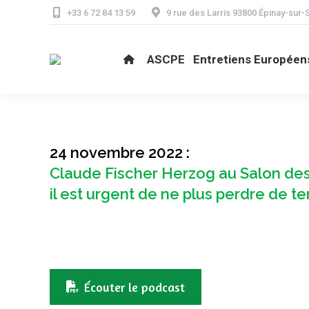
+33 6 72 84 13 59
9 rue des Larris 93800 Épinay-sur-
ASCPE
Ent
ASCPE
Entretiens Européen
24 novembre 2022 :
Claude Fischer Herzog au Salon des M
il est urgent de ne plus perdre de te
Écouter le podcast