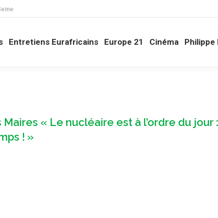
Seine
retiens Européens
Entretiens Eurafricains
Europe 21
YouTube
s
Entretiens Eurafricains
Europe 21
Cinéma
Philippe
aires « Le nucléaire est à l’ordre du jour 
mps ! »