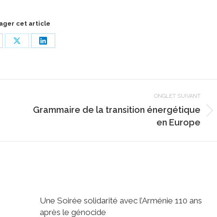
ager cet article
are
Share
Share
on
on
cebook
X
LinkedIn
ONGLET SUIVANT
Grammaire de la transition énergétique
Onglet
en Europe
suivant
Une Soirée solidarité avec l’Arménie 110 ans
après le génocide