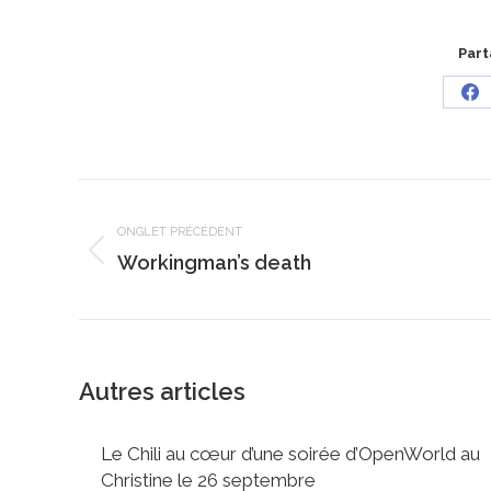
Part
Sh
on
Fa
Navigation
de
ONGLET PRÉCÉDENT
commentaire
Onglet
Workingman’s death
précédent
Autres articles
Le Chili au cœur d’une soirée d’OpenWorld au
Christine le 26 septembre