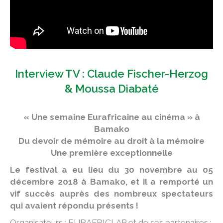
Interview TV : Claude Fischer-Herzog
& Moussa Diabaté
« Une semaine Eurafricaine au cinéma » à
Bamako
Du devoir de mémoire au droit à la mémoire
Une première exceptionnelle
Le festival a eu lieu du 30 novembre au 05
décembre 2018 à Bamako, et il a remporté un
vif succès auprès des nombreux spectateurs
qui avaient répondu présents !
Organisateurs : EURAFRICLAP et de ses partenaires :