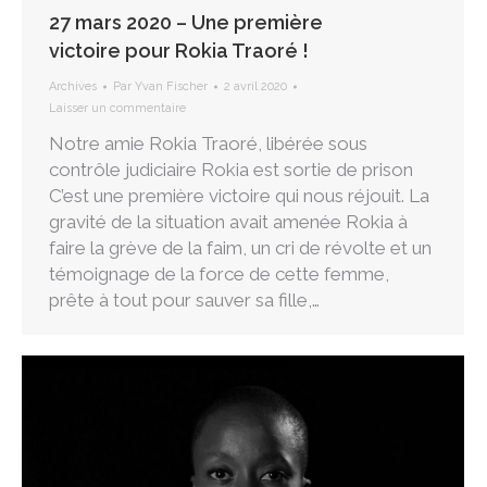
27 mars 2020 – Une première
victoire pour Rokia Traoré !
Archives
Par
Yvan Fischer
2 avril 2020
Laisser un commentaire
Notre amie Rokia Traoré, libérée sous
contrôle judiciaire Rokia est sortie de prison
C’est une première victoire qui nous réjouit. La
gravité de la situation avait amenée Rokia à
faire la grève de la faim, un cri de révolte et un
témoignage de la force de cette femme,
prête à tout pour sauver sa fille,…