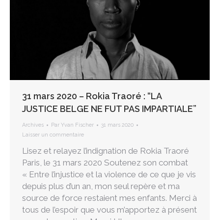
31 mars 2020 – Rokia Traoré : “LA
JUSTICE BELGE NE FUT PAS IMPARTIALE”
Archives
Par
Yvan Fischer
31 mars 2020
Laisser un commentaire
Lisez et relayez l’indignation de Rokia Traoré
Paris, le 31 mars 2020 Soutenez son combat
« Entre l’injustice et la violence de ce que je vis
depuis plus d’un an, mon seul repère et ma
source de force restaient mes enfants. Merci à
tous de l’espoir que vous m’apportez à présent