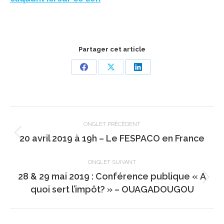
Partager cet article
Share
Share
Share
on
on
on
Facebook
X
LinkedIn
Navigation
de
ONGLET PRÉCÉDENT
Onglet
20 avril 2019 à 19h – Le FESPACO en France
commentaire
précédent
ONGLET SUIVANT
28 & 29 mai 2019 : Conférence publique « A
Onglet
quoi sert l’impôt? » – OUAGADOUGOU
suivant